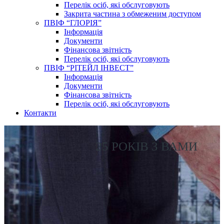
Перелік осіб, які обслуговують
Закрита частина з обмеженим доступом
ПВІФ “ГЛОРІЯ”
Інформація
Документи
Фінансова звітність
Перелік осіб, які обслуговують
ПВІФ “РІТЕЙЛ ІНВЕСТ”
Інформація
Документи
Фінансова звітність
Перелік осіб, які обслуговують
Контакти
25 РОКІВ З ВАМИ