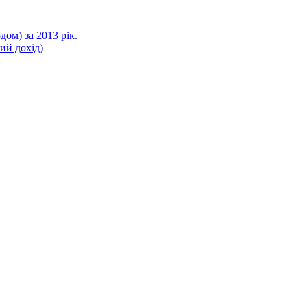
ом) за 2013 рік.
ний дохід)