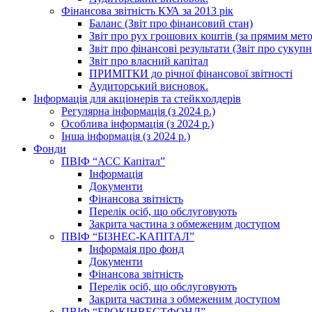
Фінансова звітність КУА за 2013 рік
Баланс (Звіт про фінансовий стан)
Звіт про рух грошових коштів (за прямим метод
Звіт про фінансові результати (Звіт про сукуп
Звіт про власний капітал
ПРИМІТКИ до річної фінансової звітності
Аудиторський висновок.
Інформація для акціонерів та стейкхолдерів
Регулярна інформація (з 2024 р.)
Особлива інформація (з 2024 р.)
Інша інформація (з 2024 р.)
Фонди
ПВІФ “АСС Капітал”
Інформація
Документи
Фінансова звітність
Перелік осіб, що обслуговують
Закрита частина з обмеженим доступом
ПВІФ “БІЗНЕС-КАПІТАЛ”
Інформаія про фонд
Документи
Фінансова звітність
Перелік осіб, що обслуговують
Закрита частина з обмеженим доступом
ПВІФ “БРОКІНВЕСТФОНД”