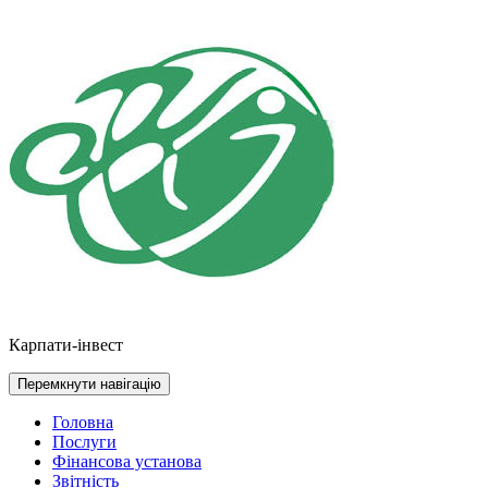
Перейти
до
контенту
Карпати-інвест
Перемкнути навігацію
Головна
Послуги
Фінансова установа
Звітність