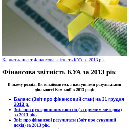
Карпати-інвест
Фінансова звітність КУА за 2013 рік
Фінансова звітність КУА за 2013 рік
В цьому розділі Ви ознайомитесь з наступними результатами
діяльності Компанії в 2013 році:
Баланс (Звіт про фінансовий стан)
на 31 грудня
2013 р.
Звіт про рух грошових коштів (за прямим методом)
за 2013
рік.
Звіт про фінансові результати
(Звіт про сукупний
дохід) за 2013 рік.