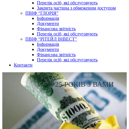
Перелік осіб, які обслуговують
Закрита частина з обмеженим доступом
ПВІФ “ГЛОРІЯ”
Інформація
Документи
Фінансова звітність
Перелік осіб, які обслуговують
ПВІФ “РІТЕЙЛ ІНВЕСТ”
Інформація
Документи
Фінансова звітність
Перелік осіб, які обслуговують
Контакти
25 РОКІВ З ВАМИ