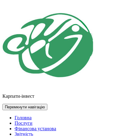
Перейти
до
контенту
Карпати-інвест
Перемкнути навігацію
Головна
Послуги
Фінансова установа
Звітність