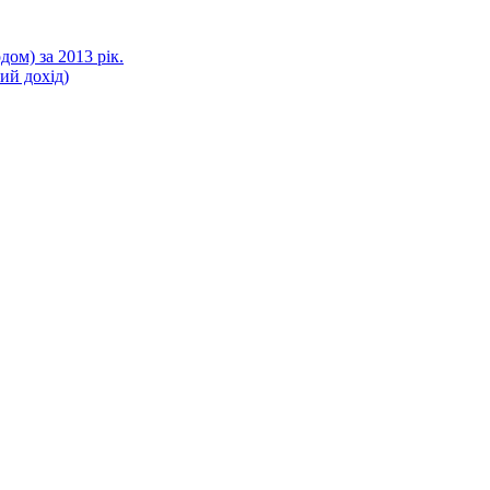
ом) за 2013 рік.
ний дохід)