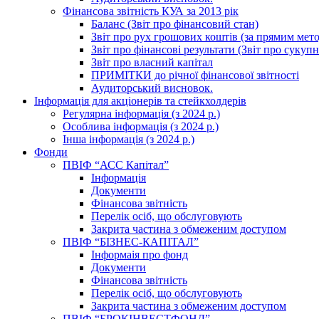
Фінансова звітність КУА за 2013 рік
Баланс (Звіт про фінансовий стан)
Звіт про рух грошових коштів (за прямим метод
Звіт про фінансові результати (Звіт про сукуп
Звіт про власний капітал
ПРИМІТКИ до річної фінансової звітності
Аудиторський висновок.
Інформація для акціонерів та стейкхолдерів
Регулярна інформація (з 2024 р.)
Особлива інформація (з 2024 р.)
Інша інформація (з 2024 р.)
Фонди
ПВІФ “АСС Капітал”
Інформація
Документи
Фінансова звітність
Перелік осіб, що обслуговують
Закрита частина з обмеженим доступом
ПВІФ “БІЗНЕС-КАПІТАЛ”
Інформаія про фонд
Документи
Фінансова звітність
Перелік осіб, що обслуговують
Закрита частина з обмеженим доступом
ПВІФ “БРОКІНВЕСТФОНД”