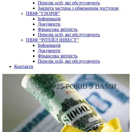
Перелік осіб, які обслуговують
Закрита частина з обмеженим доступом
ПВІФ “ГЛОРІЯ”
Інформація
Документи
Фінансова звітність
Перелік осіб, які обслуговують
ПВІФ “РІТЕЙЛ ІНВЕСТ”
Інформація
Документи
Фінансова звітність
Перелік осіб, які обслуговують
Контакти
25 РОКІВ З ВАМИ