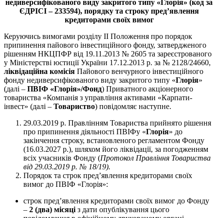
недиверсифікованого виду закритого типу «Глорія» (код за
ЄДРІСІ – 233594),
порядку та строку пред’явлення
кредиторами своїх вимог
Керуючись вимогами розділу ІІ Положення про порядок
припинення пайового інвестиційного фонду, затвердженого
рішенням НКЦПФР від 19.11.2013 № 2605 та зареєстрованого
у Міністерстві юстиції України 17.12.2013 р. за № 2128/24660,
ліквідаційна комісія
Пайового венчурного інвестиційного
фонду недиверсифікованого виду закритого типу «
Глорія
»
(далі –
ПВІФ «Глорія»/Фонд
) Приватного акціонерного
товариства «Компанія з управління активами «Карпати-
інвест» (далі –
Товариство
) повідомляє наступне.
29.03.2019 р. Правлінням Товариства прийнято рішення
про припинення діяльності ПВІФу «
Глорія
» до
закінчення строку, встановленого регламентом Фонду
(16.03.2027 р.), шляхом його ліквідації, за погодженням
всіх учасників Фонду (
Протокол Правління Товариства
від 29.03.2019 р. № 18/19).
Порядок та строк пред’явлення кредиторами своїх
вимог до ПВІФ «Глорія»:
строк пред’явлення кредиторами своїх вимог до Фонду
–
2 (два) місяці
з дати опублікування цього