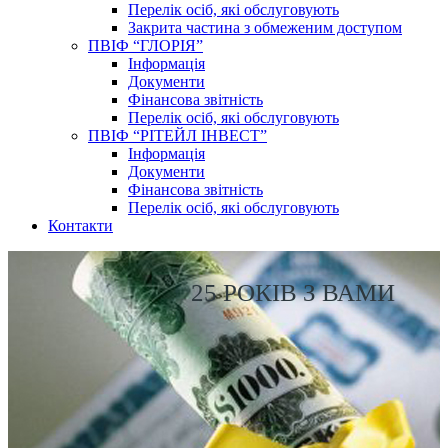
Перелік осіб, які обслуговують
Закрита частина з обмеженим доступом
ПВІФ “ГЛОРІЯ”
Інформація
Документи
Фінансова звітність
Перелік осіб, які обслуговують
ПВІФ “РІТЕЙЛ ІНВЕСТ”
Інформація
Документи
Фінансова звітність
Перелік осіб, які обслуговують
Контакти
25 РОКІВ З ВАМИ