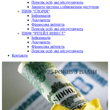
Перелік осіб, які обслуговують
Закрита частина з обмеженим доступом
ПВІФ “ГЛОРІЯ”
Інформація
Документи
Фінансова звітність
Перелік осіб, які обслуговують
ПВІФ “РІТЕЙЛ ІНВЕСТ”
Інформація
Документи
Фінансова звітність
Перелік осіб, які обслуговують
Контакти
25 РОКІВ З ВАМИ