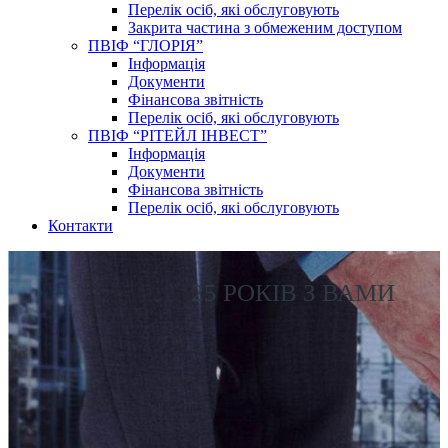
Перелік осіб, які обслуговують
Закрита частина з обмеженим доступом
ПВІФ “ГЛОРІЯ”
Інформація
Документи
Фінансова звітність
Перелік осіб, які обслуговують
ПВІФ “РІТЕЙЛ ІНВЕСТ”
Інформація
Документи
Фінансова звітність
Перелік осіб, які обслуговують
Контакти
25 РОКІВ З ВАМИ