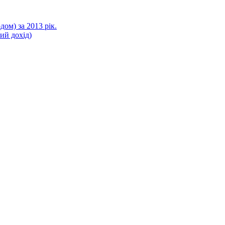
ом) за 2013 рік.
ний дохід)