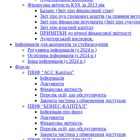
Фінансова звітність КУА за 2013 рік
Баланс (Звіт про фінансовий стан)
Звіт про рух грошових коштів (за прямим метод
Звіт про фінансові результати (Звіт про сукуп
Звіт про власний капітал
ПРИМІТКИ до річної фінансової звітності
Аудиторський висновок.
Інформація для акціонерів та стейкхолдерів
Регулярна інформація (з 2024 р.)
Особлива інформація (з 2024 р.)
Інша інформація (з 2024 р.)
Фонди
ПВІФ “АСС Капітал”
Інформація
Документи
Фінансова звітність
Перелік осіб, що обслуговують
Закрита частина з обмеженим доступом
ПВІФ “БІЗНЕС-КАПІТАЛ”
Інформаія про фонд
Документи
Фінансова звітність
Перелік осіб, що обслуговують
Закрита частина з обмеженим доступом
ПВІФ “БРОКІНВЕСТФОНД”