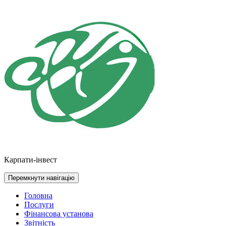
Перейти
до
контенту
Карпати-інвест
Перемкнути навігацію
Головна
Послуги
Фінансова установа
Звітність