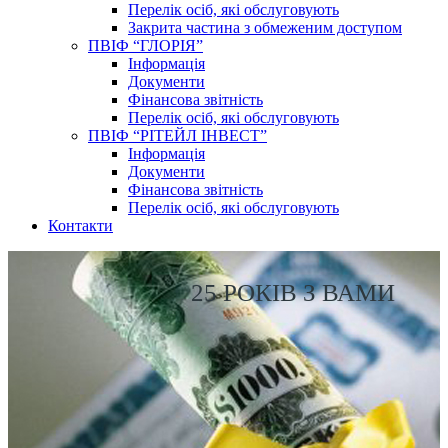
Перелік осіб, які обслуговують
Закрита частина з обмеженим доступом
ПВІФ “ГЛОРІЯ”
Інформація
Документи
Фінансова звітність
Перелік осіб, які обслуговують
ПВІФ “РІТЕЙЛ ІНВЕСТ”
Інформація
Документи
Фінансова звітність
Перелік осіб, які обслуговують
Контакти
25 РОКІВ З ВАМИ