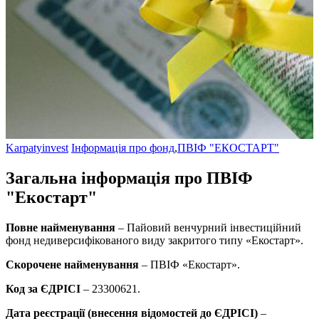
Karpatyinvest
Інформація про фонд
,
ПВІФ "ЕКОСТАРТ"
Загальна інформація про ПВІФ
"Екостарт"
Повне найменування
– Пайовий венчурний інвестиційний
фонд недиверсифікованого виду закритого типу «Екостарт».
Скорочене найменування
– ПВІФ «Екостарт».
Код за ЄДРІСІ
– 23300621.
Дата реєстрації (внесення відомостей до ЄДРІСІ)
–