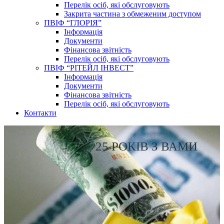
Перелік осіб, які обслуговують
Закрита частина з обмеженим доступом
ПВІФ “ГЛОРІЯ”
Інформація
Документи
Фінансова звітність
Перелік осіб, які обслуговують
ПВІФ “РІТЕЙЛ ІНВЕСТ”
Інформація
Документи
Фінансова звітність
Перелік осіб, які обслуговують
Контакти
25 РОКІВ З ВАМИ