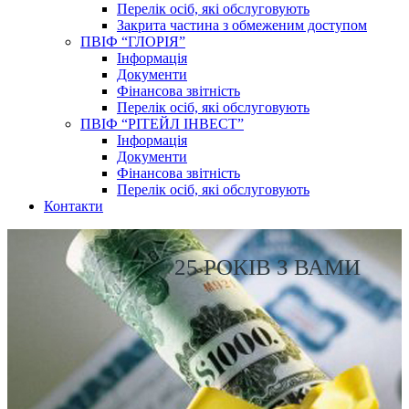
Перелік осіб, які обслуговують
Закрита частина з обмеженим доступом
ПВІФ “ГЛОРІЯ”
Інформація
Документи
Фінансова звітність
Перелік осіб, які обслуговують
ПВІФ “РІТЕЙЛ ІНВЕСТ”
Інформація
Документи
Фінансова звітність
Перелік осіб, які обслуговують
Контакти
25 РОКІВ З ВАМИ