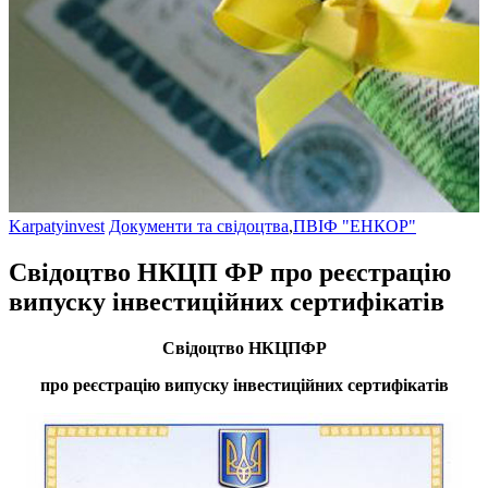
Karpatyinvest
Документи та свідоцтва
,
ПВІФ "ЕНКОР"
Свідоцтво НКЦП ФР про реєстрацію
випуску інвеcтиційних сертифікатів
Свідоцтво НКЦПФР
про реєстрацію випуску інвеcтиційних сертифікатів