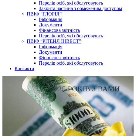
Перелік осіб, які обслуговують
Закрита частина з обмеженим доступом
ПВІФ “ГЛОРІЯ”
Інформація
Документи
Фінансова звітність
Перелік осіб, які обслуговують
ПВІФ “РІТЕЙЛ ІНВЕСТ”
Інформація
Документи
Фінансова звітність
Перелік осіб, які обслуговують
Контакти
25 РОКІВ З ВАМИ