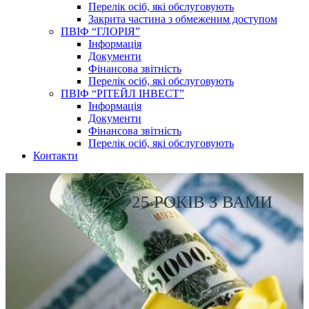
Перелік осіб, які обслуговують
Закрита частина з обмеженим доступом
ПВІФ “ГЛОРІЯ”
Інформація
Документи
Фінансова звітність
Перелік осіб, які обслуговують
ПВІФ “РІТЕЙЛ ІНВЕСТ”
Інформація
Документи
Фінансова звітність
Перелік осіб, які обслуговують
Контакти
25 РОКІВ З ВАМИ