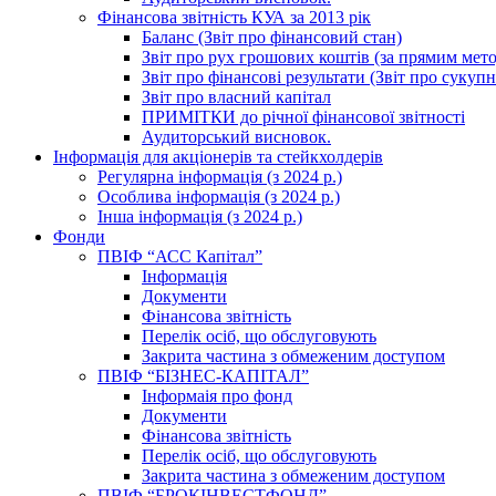
Фінансова звітність КУА за 2013 рік
Баланс (Звіт про фінансовий стан)
Звіт про рух грошових коштів (за прямим метод
Звіт про фінансові результати (Звіт про сукуп
Звіт про власний капітал
ПРИМІТКИ до річної фінансової звітності
Аудиторський висновок.
Інформація для акціонерів та стейкхолдерів
Регулярна інформація (з 2024 р.)
Особлива інформація (з 2024 р.)
Інша інформація (з 2024 р.)
Фонди
ПВІФ “АСС Капітал”
Інформація
Документи
Фінансова звітність
Перелік осіб, що обслуговують
Закрита частина з обмеженим доступом
ПВІФ “БІЗНЕС-КАПІТАЛ”
Інформаія про фонд
Документи
Фінансова звітність
Перелік осіб, що обслуговують
Закрита частина з обмеженим доступом
ПВІФ “БРОКІНВЕСТФОНД”