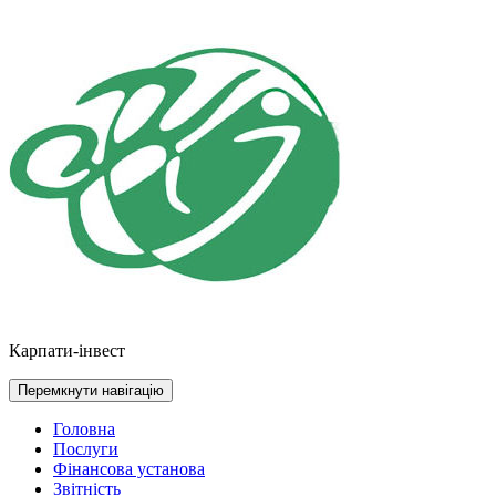
Перейти
до
контенту
Карпати-інвест
Перемкнути навігацію
Головна
Послуги
Фінансова установа
Звітність