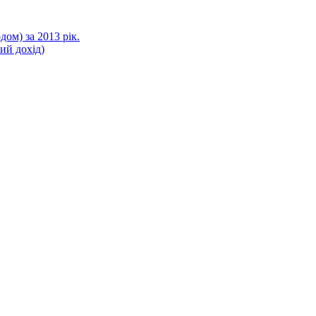
ом) за 2013 рік.
ний дохід)