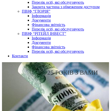
Перелік осіб, які обслуговують
Закрита частина з обмеженим доступом
ПВІФ “ГЛОРІЯ”
Інформація
Документи
Фінансова звітність
Перелік осіб, які обслуговують
ПВІФ “РІТЕЙЛ ІНВЕСТ”
Інформація
Документи
Фінансова звітність
Перелік осіб, які обслуговують
Контакти
25 РОКІВ З ВАМИ