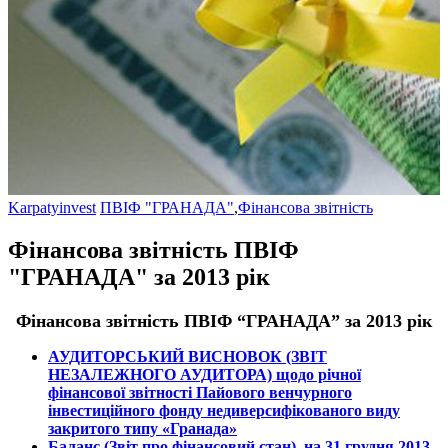
Karpatyinvest
ПВІФ "ГРАНАДА"
,
Фінансова звітність
Фінансова звітність ПВІФ
"ГРАНАДА" за 2013 рік
Фінансова звітність ПВІФ “
ГРАНАДА
” за 2013 рік
АУДИТОРСЬКИЙ ВИСНОВОК (ЗВІТ
НЕЗАЛЕЖНОГО АУДИТОРА) щодо річної
фінансової звітності Пайового венчурного
інвестиційного фонду недиверсифікованого виду
закритого типу «
Гранада»
Баланс (Звіт про фінансовий стан) на 31 грудня 2013