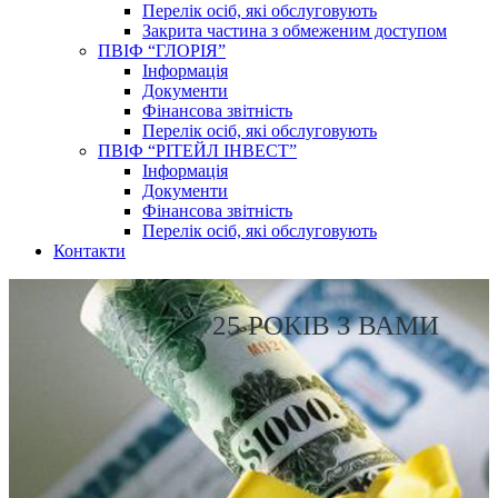
Перелік осіб, які обслуговують
Закрита частина з обмеженим доступом
ПВІФ “ГЛОРІЯ”
Інформація
Документи
Фінансова звітність
Перелік осіб, які обслуговують
ПВІФ “РІТЕЙЛ ІНВЕСТ”
Інформація
Документи
Фінансова звітність
Перелік осіб, які обслуговують
Контакти
25 РОКІВ З ВАМИ