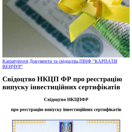
Karpatyinvest
Документи та свідоцтва
,
ПВІФ "КАРПАТИ
ВЕНЧУР"
Свідоцтво НКЦП ФР про реєстрацію
випуску інвеcтиційних сертифікатів
Свідоцтво НКЦПФР
про реєстрацію випуску інвеcтиційних сертифікатів