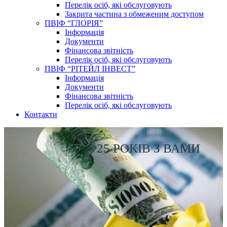
Перелік осіб, які обслуговують
Закрита частина з обмеженим доступом
ПВІФ “ГЛОРІЯ”
Інформація
Документи
Фінансова звітність
Перелік осіб, які обслуговують
ПВІФ “РІТЕЙЛ ІНВЕСТ”
Інформація
Документи
Фінансова звітність
Перелік осіб, які обслуговують
Контакти
25 РОКІВ З ВАМИ