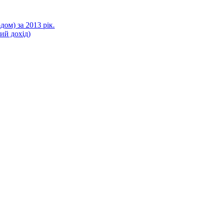
ом) за 2013 рік.
ний дохід)