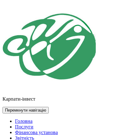
Перейти
до
контенту
Карпати-інвест
Перемкнути навігацію
Головна
Послуги
Фінансова установа
Звітність