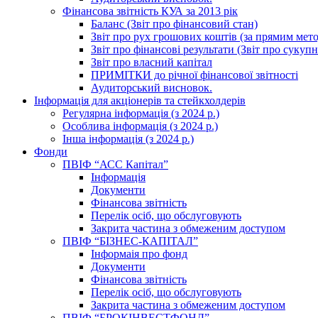
Фінансова звітність КУА за 2013 рік
Баланс (Звіт про фінансовий стан)
Звіт про рух грошових коштів (за прямим метод
Звіт про фінансові результати (Звіт про сукуп
Звіт про власний капітал
ПРИМІТКИ до річної фінансової звітності
Аудиторський висновок.
Інформація для акціонерів та стейкхолдерів
Регулярна інформація (з 2024 р.)
Особлива інформація (з 2024 р.)
Інша інформація (з 2024 р.)
Фонди
ПВІФ “АСС Капітал”
Інформація
Документи
Фінансова звітність
Перелік осіб, що обслуговують
Закрита частина з обмеженим доступом
ПВІФ “БІЗНЕС-КАПІТАЛ”
Інформаія про фонд
Документи
Фінансова звітність
Перелік осіб, що обслуговують
Закрита частина з обмеженим доступом
ПВІФ “БРОКІНВЕСТФОНД”