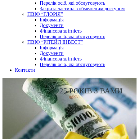
Перелік осіб, які обслуговують
Закрита частина з обмеженим доступом
ПВІФ “ГЛОРІЯ”
Інформація
Документи
Фінансова звітність
Перелік осіб, які обслуговують
ПВІФ “РІТЕЙЛ ІНВЕСТ”
Інформація
Документи
Фінансова звітність
Перелік осіб, які обслуговують
Контакти
25 РОКІВ З ВАМИ