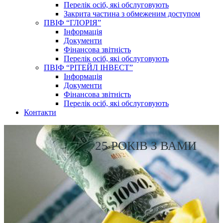
Перелік осіб, які обслуговують
Закрита частина з обмеженим доступом
ПВІФ “ГЛОРІЯ”
Інформація
Документи
Фінансова звітність
Перелік осіб, які обслуговують
ПВІФ “РІТЕЙЛ ІНВЕСТ”
Інформація
Документи
Фінансова звітність
Перелік осіб, які обслуговують
Контакти
25 РОКІВ З ВАМИ