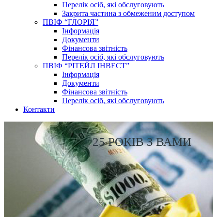
Перелік осіб, які обслуговують
Закрита частина з обмеженим доступом
ПВІФ “ГЛОРІЯ”
Інформація
Документи
Фінансова звітність
Перелік осіб, які обслуговують
ПВІФ “РІТЕЙЛ ІНВЕСТ”
Інформація
Документи
Фінансова звітність
Перелік осіб, які обслуговують
Контакти
25 РОКІВ З ВАМИ