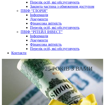
Перелік осіб, які обслуговують
Закрита частина з обмеженим доступом
ПВІФ “ГЛОРІЯ”
Інформація
Документи
Фінансова звітність
Перелік осіб, які обслуговують
ПВІФ “РІТЕЙЛ ІНВЕСТ”
Інформація
Документи
Фінансова звітність
Перелік осіб, які обслуговують
Контакти
25 РОКІВ З ВАМИ