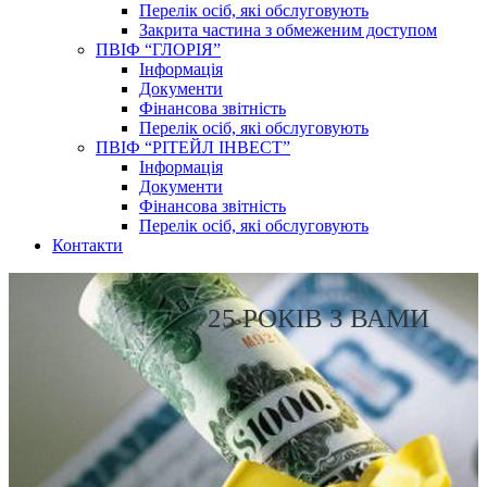
Перелік осіб, які обслуговують
Закрита частина з обмеженим доступом
ПВІФ “ГЛОРІЯ”
Інформація
Документи
Фінансова звітність
Перелік осіб, які обслуговують
ПВІФ “РІТЕЙЛ ІНВЕСТ”
Інформація
Документи
Фінансова звітність
Перелік осіб, які обслуговують
Контакти
25 РОКІВ З ВАМИ