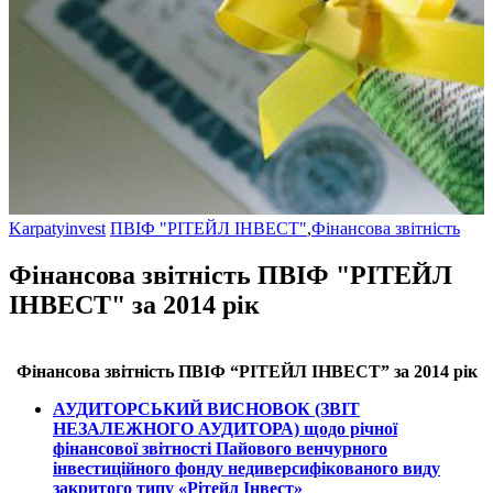
Karpatyinvest
ПВІФ "РІТЕЙЛ ІНВЕСТ"
,
Фінансова звітність
Фінансова звітність ПВІФ "РІТЕЙЛ
ІНВЕСТ" за 2014 рік
Фінансова звітність ПВІФ “
РІТЕЙЛ ІНВЕСТ
” за 2014 рік
АУДИТОРСЬКИЙ ВИСНОВОК (ЗВІТ
НЕЗАЛЕЖНОГО АУДИТОРА) щодо річної
фінансової звітності Пайового венчурного
інвестиційного фонду недиверсифікованого виду
закритого типу «
Рітейл Інвест»