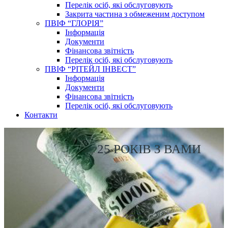
Перелік осіб, які обслуговують
Закрита частина з обмеженим доступом
ПВІФ “ГЛОРІЯ”
Інформація
Документи
Фінансова звітність
Перелік осіб, які обслуговують
ПВІФ “РІТЕЙЛ ІНВЕСТ”
Інформація
Документи
Фінансова звітність
Перелік осіб, які обслуговують
Контакти
25 РОКІВ З ВАМИ