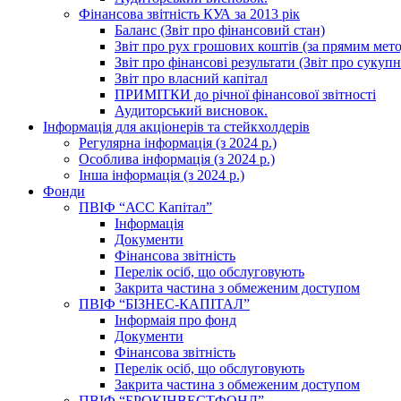
Фінансова звітність КУА за 2013 рік
Баланс (Звіт про фінансовий стан)
Звіт про рух грошових коштів (за прямим метод
Звіт про фінансові результати (Звіт про сукуп
Звіт про власний капітал
ПРИМІТКИ до річної фінансової звітності
Аудиторський висновок.
Інформація для акціонерів та стейкхолдерів
Регулярна інформація (з 2024 р.)
Особлива інформація (з 2024 р.)
Інша інформація (з 2024 р.)
Фонди
ПВІФ “АСС Капітал”
Інформація
Документи
Фінансова звітність
Перелік осіб, що обслуговують
Закрита частина з обмеженим доступом
ПВІФ “БІЗНЕС-КАПІТАЛ”
Інформаія про фонд
Документи
Фінансова звітність
Перелік осіб, що обслуговують
Закрита частина з обмеженим доступом
ПВІФ “БРОКІНВЕСТФОНД”