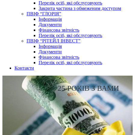
Перелік осіб, які обслуговують
Закрита частина з обмеженим доступом
ПВІФ “ГЛОРІЯ”
Інформація
Документи
Фінансова звітність
Перелік осіб, які обслуговують
ПВІФ “РІТЕЙЛ ІНВЕСТ”
Інформація
Документи
Фінансова звітність
Перелік осіб, які обслуговують
Контакти
25 РОКІВ З ВАМИ