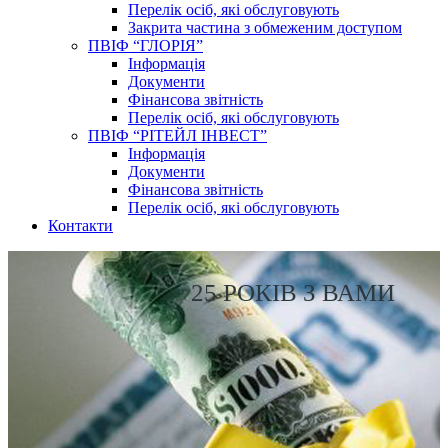
Перелік осіб, які обслуговують
Закрита частина з обмеженим доступом
ПВІФ “ГЛОРІЯ”
Інформація
Документи
Фінансова звітність
Перелік осіб, які обслуговують
ПВІФ “РІТЕЙЛ ІНВЕСТ”
Інформація
Документи
Фінансова звітність
Перелік осіб, які обслуговують
Контакти
25 РОКІВ З ВАМИ