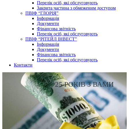
Перелік осіб, які обслуговують
Закрита частина з обмеженим доступом
ПВІФ “ГЛОРІЯ”
Інформація
Документи
Фінансова звітність
Перелік осіб, які обслуговують
ПВІФ “РІТЕЙЛ ІНВЕСТ”
Інформація
Документи
Фінансова звітність
Перелік осіб, які обслуговують
Контакти
25 РОКІВ З ВАМИ