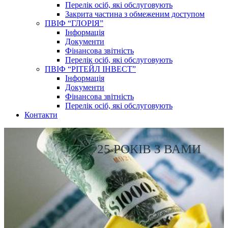
Перелік осіб, які обслуговують
Закрита частина з обмеженим доступом
ПВІФ “ГЛОРІЯ”
Інформація
Документи
Фінансова звітність
Перелік осіб, які обслуговують
ПВІФ “РІТЕЙЛ ІНВЕСТ”
Інформація
Документи
Фінансова звітність
Перелік осіб, які обслуговують
Контакти
25 РОКІВ З ВАМИ