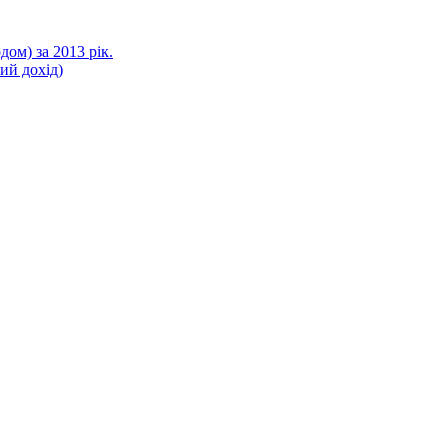
ом) за 2013 рік.
ний дохід)