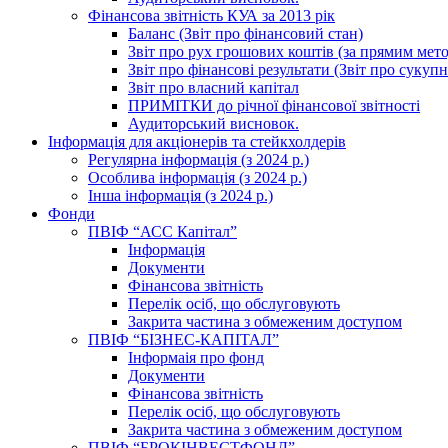
Фінансова звітність КУА за 2013 рік
Баланс (Звіт про фінансовий стан)
Звіт про рух грошових коштів (за прямим метод
Звіт про фінансові результати (Звіт про сукуп
Звіт про власний капітал
ПРИМІТКИ до річної фінансової звітності
Аудиторський висновок.
Інформація для акціонерів та стейкхолдерів
Регулярна інформація (з 2024 р.)
Особлива інформація (з 2024 р.)
Інша інформація (з 2024 р.)
Фонди
ПВІФ “АСС Капітал”
Інформація
Документи
Фінансова звітність
Перелік осіб, що обслуговують
Закрита частина з обмеженим доступом
ПВІФ “БІЗНЕС-КАПІТАЛ”
Інформаія про фонд
Документи
Фінансова звітність
Перелік осіб, що обслуговують
Закрита частина з обмеженим доступом
ПВІФ “БРОКІНВЕСТФОНД”