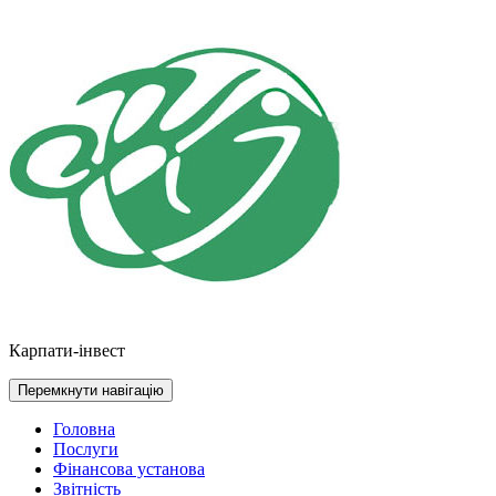
Перейти
до
контенту
Карпати-інвест
Перемкнути навігацію
Головна
Послуги
Фінансова установа
Звітність