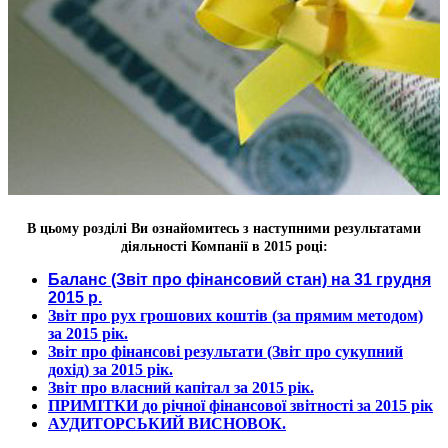
В цьому розділі Ви ознайомитесь з наступними результатами
діяльності Компанії в 2015 році:
Баланс (Звіт про фінансовий стан)
на 31 грудня
2015 р.
Звіт про рух грошових коштів (за прямим методом)
за 2015 рік.
Звіт про фінансові результати
(Звіт про сукупний
дохід) за 2015 рік.
Звіт про власний капітал за 2015 рік.
ПРИМІТКИ
до річної фінансової звітності за 2015 рік
АУДИТОРСЬКИЙ ВИСНОВОК.