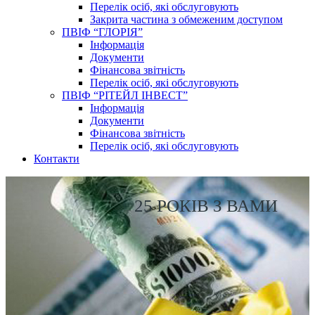
Перелік осіб, які обслуговують
Закрита частина з обмеженим доступом
ПВІФ “ГЛОРІЯ”
Інформація
Документи
Фінансова звітність
Перелік осіб, які обслуговують
ПВІФ “РІТЕЙЛ ІНВЕСТ”
Інформація
Документи
Фінансова звітність
Перелік осіб, які обслуговують
Контакти
25 РОКІВ З ВАМИ