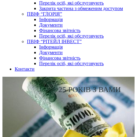
Перелік осіб, які обслуговують
Закрита частина з обмеженим доступом
ПВІФ “ГЛОРІЯ”
Інформація
Документи
Фінансова звітність
Перелік осіб, які обслуговують
ПВІФ “РІТЕЙЛ ІНВЕСТ”
Інформація
Документи
Фінансова звітність
Перелік осіб, які обслуговують
Контакти
25 РОКІВ З ВАМИ