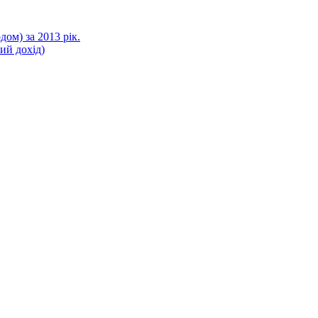
ом) за 2013 рік.
ний дохід)