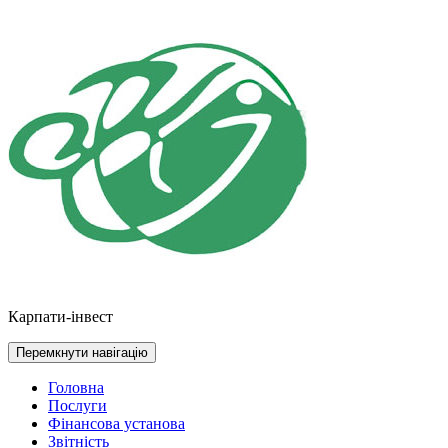
Перейти
до
контенту
Карпати-інвест
Перемкнути навігацію
Головна
Послуги
Фінансова установа
Звітність