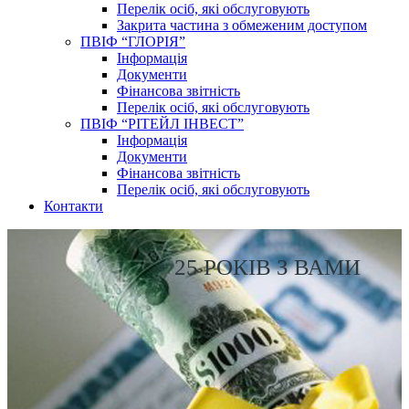
Перелік осіб, які обслуговують
Закрита частина з обмеженим доступом
ПВІФ “ГЛОРІЯ”
Інформація
Документи
Фінансова звітність
Перелік осіб, які обслуговують
ПВІФ “РІТЕЙЛ ІНВЕСТ”
Інформація
Документи
Фінансова звітність
Перелік осіб, які обслуговують
Контакти
25 РОКІВ З ВАМИ