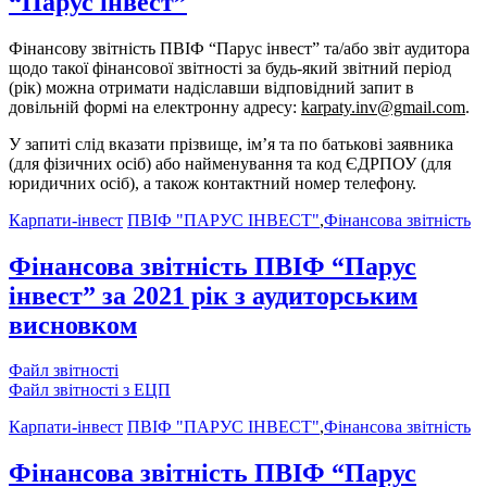
“Парус інвест”
Фінансову звітність ПВІФ “Парус інвест” та/або звіт аудитора
щодо такої фінансової звітності за будь-який звітний період
(рік) можна отримати надіславши відповідний запит в
довільній формі на електронну адресу:
karpaty.inv@gmail.com
.
У запиті слід вказати прізвище, ім’я та по батькові заявника
(для фізичних осіб) або найменування та код ЄДРПОУ (для
юридичних осіб), а також контактний номер телефону.
Карпати-інвест
ПВІФ "ПАРУС ІНВЕСТ"
,
Фінансова звітність
Фінансова звітність ПВІФ “Парус
інвест” за 2021 рік з аудиторським
висновком
Файл звітності
Файл звітності з ЕЦП
Карпати-інвест
ПВІФ "ПАРУС ІНВЕСТ"
,
Фінансова звітність
Фінансова звітність ПВІФ “Парус