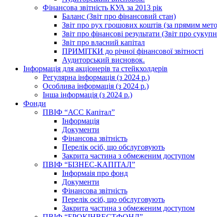
Фінансова звітність КУА за 2013 рік
Баланс (Звіт про фінансовий стан)
Звіт про рух грошових коштів (за прямим метод
Звіт про фінансові результати (Звіт про сукуп
Звіт про власний капітал
ПРИМІТКИ до річної фінансової звітності
Аудиторський висновок.
Інформація для акціонерів та стейкхолдерів
Регулярна інформація (з 2024 р.)
Особлива інформація (з 2024 р.)
Інша інформація (з 2024 р.)
Фонди
ПВІФ “АСС Капітал”
Інформація
Документи
Фінансова звітність
Перелік осіб, що обслуговують
Закрита частина з обмеженим доступом
ПВІФ “БІЗНЕС-КАПІТАЛ”
Інформаія про фонд
Документи
Фінансова звітність
Перелік осіб, що обслуговують
Закрита частина з обмеженим доступом
ПВІФ “БРОКІНВЕСТФОНД”