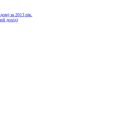
ом) за 2013 рік.
ний дохід)