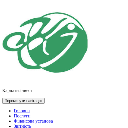
Перейти
до
контенту
Карпати-інвест
Перемкнути навігацію
Головна
Послуги
Фінансова установа
Звітність