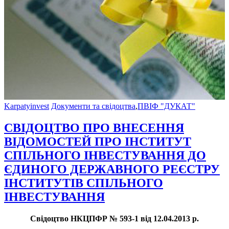
Karpatyinvest
Документи та свідоцтва
,
ПВІФ "ДУКАТ"
СВІДОЦТВО ПРО ВНЕСЕННЯ
ВІДОМОСТЕЙ ПРО ІНСТИТУТ
СПІЛЬНОГО ІНВЕСТУВАННЯ ДО
ЄДИНОГО ДЕРЖАВНОГО РЕЄСТРУ
ІНСТИТУТІВ СПІЛЬНОГО
ІНВЕСТУВАННЯ
Свідоцтво НКЦПФР № 593-1 від 12.04.2013 р.