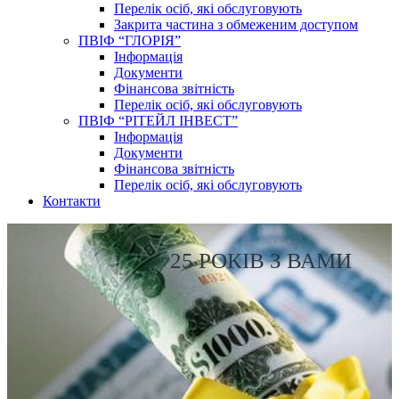
Перелік осіб, які обслуговують
Закрита частина з обмеженим доступом
ПВІФ “ГЛОРІЯ”
Інформація
Документи
Фінансова звітність
Перелік осіб, які обслуговують
ПВІФ “РІТЕЙЛ ІНВЕСТ”
Інформація
Документи
Фінансова звітність
Перелік осіб, які обслуговують
Контакти
25 РОКІВ З ВАМИ