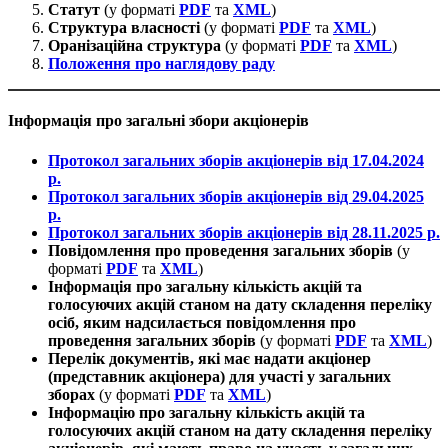
Статут
(у форматі
PDF
та
XML
)
Структура власності
(у форматі
PDF
та
XML
)
Оранізаційна структура
(у форматі
PDF
та
XML
)
Положення про наглядову раду
Інформація про загальні збори акціонерів
Протокол загальних зборів акціонерів від 17.04.2024
р.
Протокол загальних зборів акціонерів від 29.04.2025
р.
Протокол загальних зборів акціонерів від 28.11.2025 р.
Повідомлення про проведення загальних зборів
(у
форматі
PDF
та
XML
)
Інформація про загальну кількість акцій та
голосуючих акцій станом на дату складення переліку
осіб, яким надсилається повідомлення про
проведення загальних зборів
(у форматі
PDF
та
XML
)
Перелік документів, які має надати акціонер
(представник акціонера) для участі у загальних
зборах
(у форматі
PDF
та
XML
)
Інформацію про загальну кількість акцій та
голосуючих акцій станом на дату складення переліку