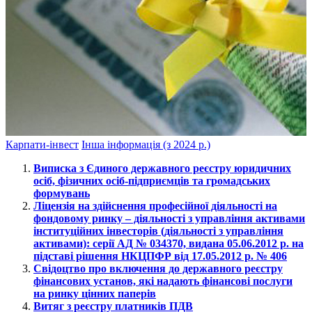
Карпати-інвест
Інша інформація (з 2024 р.)
Виписка з Єдиного державного реєстру юридичних
осіб, фізичних осіб-підприємців та громадських
формувань
Ліцензія на здійснення професійної діяльності на
фондовому ринку – діяльності з управління активами
інституційних інвесторів (діяльності з управління
активами): серії АД № 034370, видана 05.06.2012 р. на
підставі рішення НКЦПФР від 17.05.2012 р. № 406
Свідоцтво про включення до державного реєстру
фінансових установ, які надають фінансові послуги
на ринку цінних паперів
Витяг з реєстру платників ПДВ