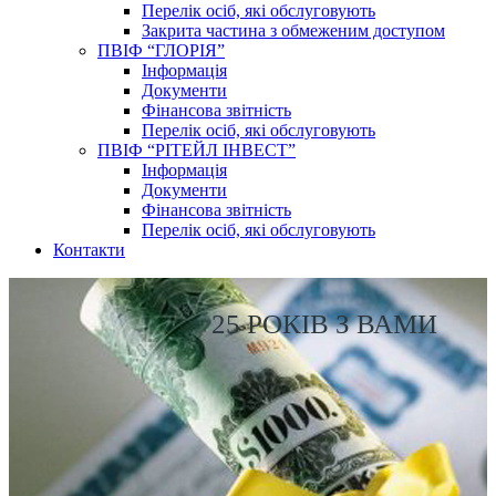
Перелік осіб, які обслуговують
Закрита частина з обмеженим доступом
ПВІФ “ГЛОРІЯ”
Інформація
Документи
Фінансова звітність
Перелік осіб, які обслуговують
ПВІФ “РІТЕЙЛ ІНВЕСТ”
Інформація
Документи
Фінансова звітність
Перелік осіб, які обслуговують
Контакти
25 РОКІВ З ВАМИ