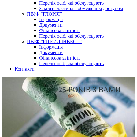
Перелік осіб, які обслуговують
Закрита частина з обмеженим доступом
ПВІФ “ГЛОРІЯ”
Інформація
Документи
Фінансова звітність
Перелік осіб, які обслуговують
ПВІФ “РІТЕЙЛ ІНВЕСТ”
Інформація
Документи
Фінансова звітність
Перелік осіб, які обслуговують
Контакти
25 РОКІВ З ВАМИ