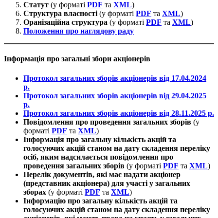
Статут
(у форматі
PDF
та
XML
)
Структура власності
(у форматі
PDF
та
XML
)
Оранізаційна структура
(у форматі
PDF
та
XML
)
Положення про наглядову раду
Інформація про загальні збори акціонерів
Протокол загальних зборів акціонерів від 17.04.2024
р.
Протокол загальних зборів акціонерів від 29.04.2025
р.
Протокол загальних зборів акціонерів від 28.11.2025 р.
Повідомлення про проведення загальних зборів
(у
форматі
PDF
та
XML
)
Інформація про загальну кількість акцій та
голосуючих акцій станом на дату складення переліку
осіб, яким надсилається повідомлення про
проведення загальних зборів
(у форматі
PDF
та
XML
)
Перелік документів, які має надати акціонер
(представник акціонера) для участі у загальних
зборах
(у форматі
PDF
та
XML
)
Інформацію про загальну кількість акцій та
голосуючих акцій станом на дату складення переліку