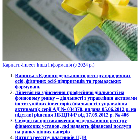
Карпати-інвест
Інша інформація (з 2024 р.)
Виписка з Єдиного державного реєстру юридичних
осіб, фізичних осіб-підприємців та громадських
формувань
Ліцензія на здійснення професійної діяльності на
фондовому ринку – діяльності з управління активами
інституційних інвесторів (діяльності з управління
активами): серії АД № 034370, видана 05.06.2012 р. на
підставі рішення НКЦПФР від 17.05.2012 р. № 406
Свідоцтво про включення до державного реєстру
фінансових установ, які надають фінансові послуги
на ринку цінних паперів
Витяг з реєстру платників ПДВ