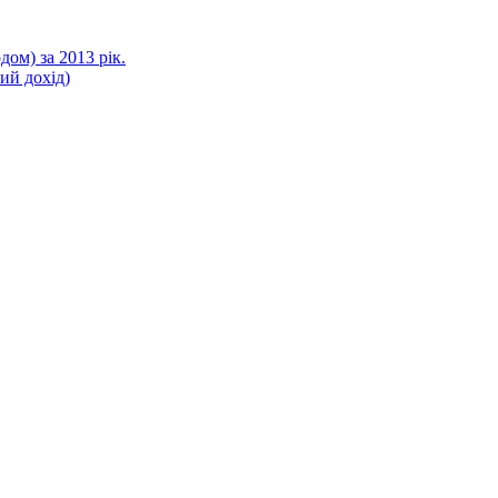
ом) за 2013 рік.
ний дохід)