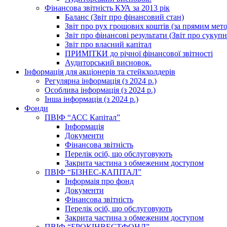
Фінансова звітність КУА за 2013 рік
Баланс (Звіт про фінансовий стан)
Звіт про рух грошових коштів (за прямим метод
Звіт про фінансові результати (Звіт про сукуп
Звіт про власний капітал
ПРИМІТКИ до річної фінансової звітності
Аудиторський висновок.
Інформація для акціонерів та стейкхолдерів
Регулярна інформація (з 2024 р.)
Особлива інформація (з 2024 р.)
Інша інформація (з 2024 р.)
Фонди
ПВІФ “АСС Капітал”
Інформація
Документи
Фінансова звітність
Перелік осіб, що обслуговують
Закрита частина з обмеженим доступом
ПВІФ “БІЗНЕС-КАПІТАЛ”
Інформаія про фонд
Документи
Фінансова звітність
Перелік осіб, що обслуговують
Закрита частина з обмеженим доступом
ПВІФ “БРОКІНВЕСТФОНД”