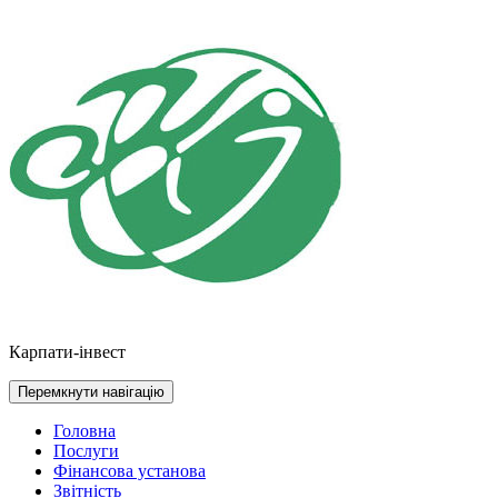
Перейти
до
контенту
Карпати-інвест
Перемкнути навігацію
Головна
Послуги
Фінансова установа
Звітність