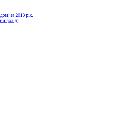
ом) за 2013 рік.
ний дохід)