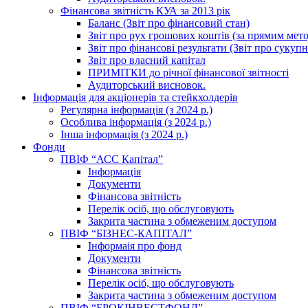
Фінансова звітність КУА за 2013 рік
Баланс (Звіт про фінансовий стан)
Звіт про рух грошових коштів (за прямим метод
Звіт про фінансові результати (Звіт про сукуп
Звіт про власний капітал
ПРИМІТКИ до річної фінансової звітності
Аудиторський висновок.
Інформація для акціонерів та стейкхолдерів
Регулярна інформація (з 2024 р.)
Особлива інформація (з 2024 р.)
Інша інформація (з 2024 р.)
Фонди
ПВІФ “АСС Капітал”
Інформація
Документи
Фінансова звітність
Перелік осіб, що обслуговують
Закрита частина з обмеженим доступом
ПВІФ “БІЗНЕС-КАПІТАЛ”
Інформаія про фонд
Документи
Фінансова звітність
Перелік осіб, що обслуговують
Закрита частина з обмеженим доступом
ПВІФ “БРОКІНВЕСТФОНД”