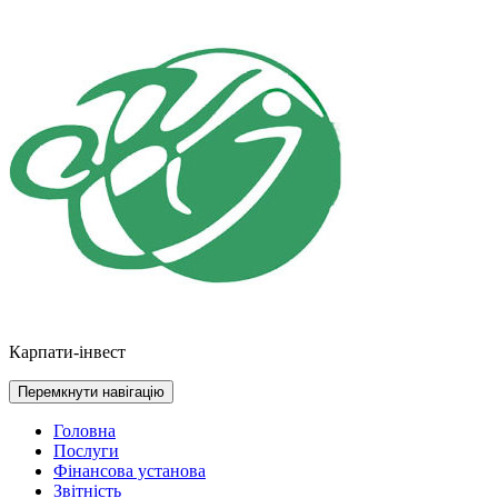
Перейти
до
контенту
Карпати-інвест
Перемкнути навігацію
Головна
Послуги
Фінансова установа
Звітність