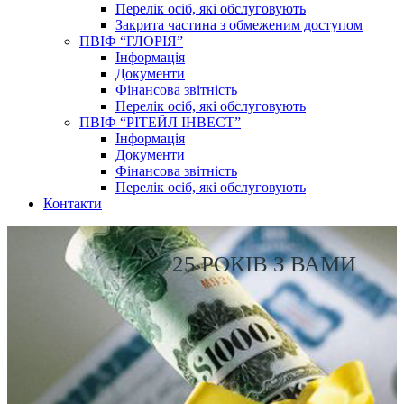
Перелік осіб, які обслуговують
Закрита частина з обмеженим доступом
ПВІФ “ГЛОРІЯ”
Інформація
Документи
Фінансова звітність
Перелік осіб, які обслуговують
ПВІФ “РІТЕЙЛ ІНВЕСТ”
Інформація
Документи
Фінансова звітність
Перелік осіб, які обслуговують
Контакти
25 РОКІВ З ВАМИ