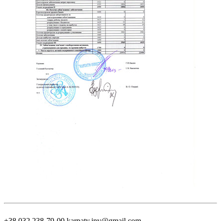
+38 032 238-79-00
karpaty.inv@gmail.com