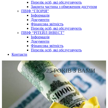
Перелік осіб, які обслуговують
Закрита частина з обмеженим доступом
ПВІФ “ГЛОРІЯ”
Інформація
Документи
Фінансова звітність
Перелік осіб, які обслуговують
ПВІФ “РІТЕЙЛ ІНВЕСТ”
Інформація
Документи
Фінансова звітність
Перелік осіб, які обслуговують
Контакти
25 РОКІВ З ВАМИ