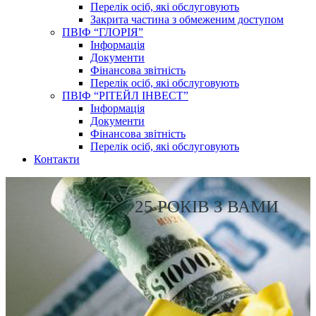
Перелік осіб, які обслуговують
Закрита частина з обмеженим доступом
ПВІФ “ГЛОРІЯ”
Інформація
Документи
Фінансова звітність
Перелік осіб, які обслуговують
ПВІФ “РІТЕЙЛ ІНВЕСТ”
Інформація
Документи
Фінансова звітність
Перелік осіб, які обслуговують
Контакти
25 РОКІВ З ВАМИ