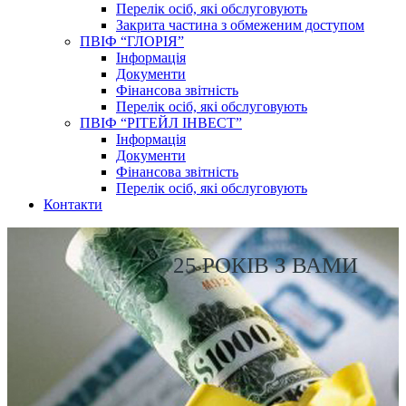
Перелік осіб, які обслуговують
Закрита частина з обмеженим доступом
ПВІФ “ГЛОРІЯ”
Інформація
Документи
Фінансова звітність
Перелік осіб, які обслуговують
ПВІФ “РІТЕЙЛ ІНВЕСТ”
Інформація
Документи
Фінансова звітність
Перелік осіб, які обслуговують
Контакти
25 РОКІВ З ВАМИ