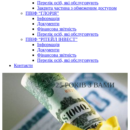
Перелік осіб, які обслуговують
Закрита частина з обмеженим доступом
ПВІФ “ГЛОРІЯ”
Інформація
Документи
Фінансова звітність
Перелік осіб, які обслуговують
ПВІФ “РІТЕЙЛ ІНВЕСТ”
Інформація
Документи
Фінансова звітність
Перелік осіб, які обслуговують
Контакти
25 РОКІВ З ВАМИ