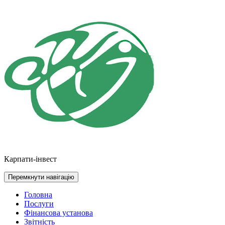
Перейти
до
контенту
Карпати-інвест
Перемкнути навігацію
Головна
Послуги
Фінансова установа
Звітність