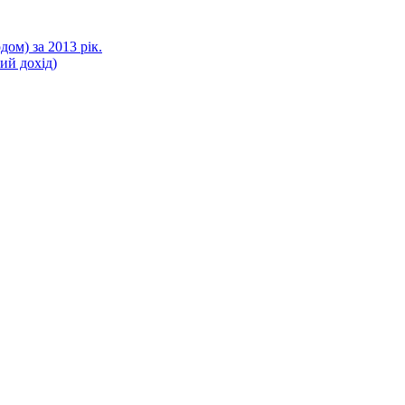
ом) за 2013 рік.
ний дохід)