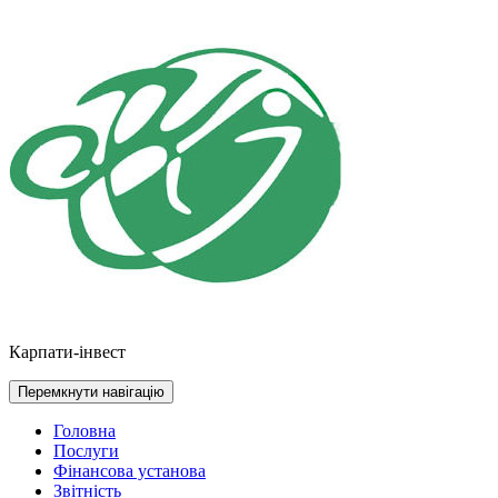
Перейти
до
контенту
Карпати-інвест
Перемкнути навігацію
Головна
Послуги
Фінансова установа
Звітність