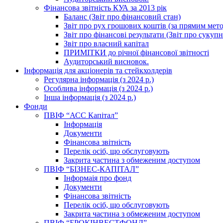
Фінансова звітність КУА за 2013 рік
Баланс (Звіт про фінансовий стан)
Звіт про рух грошових коштів (за прямим метод
Звіт про фінансові результати (Звіт про сукуп
Звіт про власний капітал
ПРИМІТКИ до річної фінансової звітності
Аудиторський висновок.
Інформація для акціонерів та стейкхолдерів
Регулярна інформація (з 2024 р.)
Особлива інформація (з 2024 р.)
Інша інформація (з 2024 р.)
Фонди
ПВІФ “АСС Капітал”
Інформація
Документи
Фінансова звітність
Перелік осіб, що обслуговують
Закрита частина з обмеженим доступом
ПВІФ “БІЗНЕС-КАПІТАЛ”
Інформаія про фонд
Документи
Фінансова звітність
Перелік осіб, що обслуговують
Закрита частина з обмеженим доступом
ПВІФ “БРОКІНВЕСТФОНД”