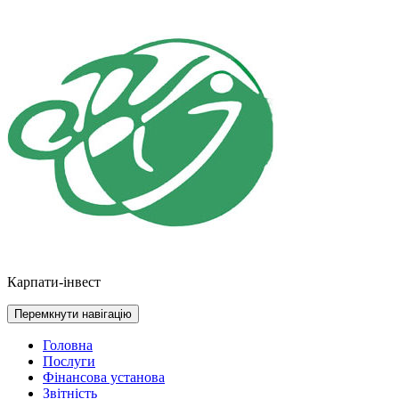
Перейти
до
контенту
Карпати-інвест
Перемкнути навігацію
Головна
Послуги
Фінансова установа
Звітність