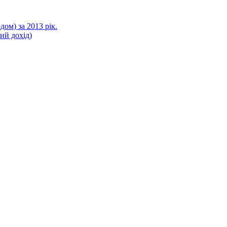
ом) за 2013 рік.
ний дохід)