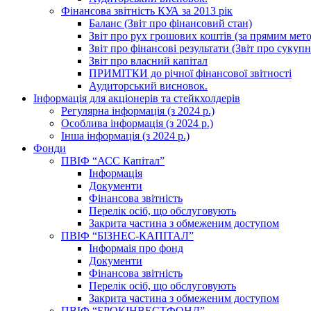
Фінансова звітність КУА за 2013 рік
Баланс (Звіт про фінансовий стан)
Звіт про рух грошових коштів (за прямим метод
Звіт про фінансові результати (Звіт про сукуп
Звіт про власний капітал
ПРИМІТКИ до річної фінансової звітності
Аудиторський висновок.
Інформація для акціонерів та стейкхолдерів
Регулярна інформація (з 2024 р.)
Особлива інформація (з 2024 р.)
Інша інформація (з 2024 р.)
Фонди
ПВІФ “АСС Капітал”
Інформація
Документи
Фінансова звітність
Перелік осіб, що обслуговують
Закрита частина з обмеженим доступом
ПВІФ “БІЗНЕС-КАПІТАЛ”
Інформаія про фонд
Документи
Фінансова звітність
Перелік осіб, що обслуговують
Закрита частина з обмеженим доступом
ПВІФ “БРОКІНВЕСТФОНД”