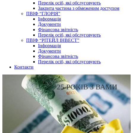
Перелік осіб, які обслуговують
Закрита частина з обмеженим доступом
ПВІФ “ГЛОРІЯ”
Інформація
Документи
Фінансова звітність
Перелік осіб, які обслуговують
ПВІФ “РІТЕЙЛ ІНВЕСТ”
Інформація
Документи
Фінансова звітність
Перелік осіб, які обслуговують
Контакти
25 РОКІВ З ВАМИ